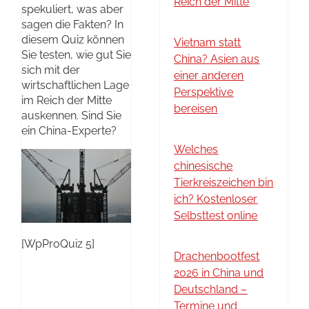
Reich der Mitte
spekuliert, was aber
sagen die Fakten? In
diesem Quiz können
Vietnam statt
Sie testen, wie gut Sie
China? Asien aus
sich mit der
einer anderen
wirtschaftlichen Lage
Perspektive
im Reich der Mitte
bereisen
auskennen. Sind Sie
ein China-Experte?
Welches
chinesische
Tierkreiszeichen bin
ich? Kostenloser
Selbsttest online
[WpProQuiz 5]
Drachenbootfest
2026 in China und
Deutschland –
Termine und