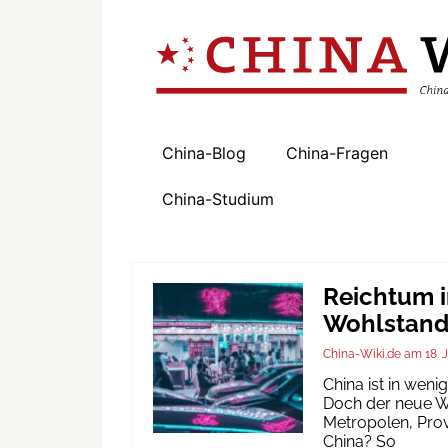
China-Blog
China-Fragen
China-Studium
Reichtum i
Wohlstand 
China-Wiki.de
18. 
China ist in wen
Doch der neue Wo
Metropolen, Prov
China? So