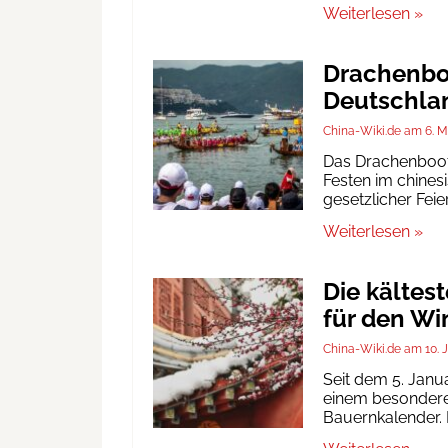
Weiterlesen »
Drachenboo
Deutschlan
China-Wiki.de
6. M
Das Drachenbootf
Festen im chinesi
gesetzlicher Fei
Weiterlesen »
Die kältes
für den Wi
China-Wiki.de
10. 
Seit dem 5. Janu
einem besonderen
Bauernkalender. D