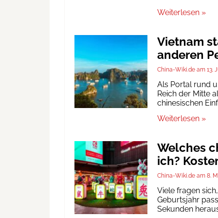
Weiterlesen »
Vietnam st
anderen Pe
China-Wiki.de
13. 
Als Portal rund 
Reich der Mitte a
chinesischen Ein
Weiterlesen »
Welches ch
ich? Koste
China-Wiki.de
8. M
Viele fragen sic
Geburtsjahr passt
Sekunden heraus