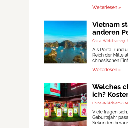
Weiterlesen »
Vietnam st
anderen Pe
China-Wiki.de
13. 
Als Portal rund 
Reich der Mitte a
chinesischen Ein
Weiterlesen »
Welches ch
ich? Koste
China-Wiki.de
8. M
Viele fragen sic
Geburtsjahr passt
Sekunden heraus