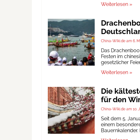
Weiterlesen »
Drachenboo
Deutschlan
China-Wiki.de
6. M
Das Drachenbootf
Festen im chinesi
gesetzlicher Fei
Weiterlesen »
Die kältes
für den Wi
China-Wiki.de
10. 
Seit dem 5. Janu
einem besonderen
Bauernkalender. D