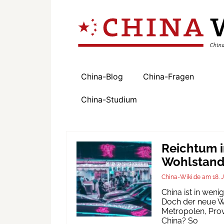
China-Blog
China-Fragen
China-Studium
Reichtum i
Wohlstand 
China-Wiki.de
18. 
China ist in wen
Doch der neue Wo
Metropolen, Prov
China? So