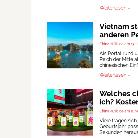
Weiterlesen »
Vietnam st
anderen Pe
China-Wiki.de
13. 
Als Portal rund 
Reich der Mitte a
chinesischen Ein
Weiterlesen »
Welches ch
ich? Koste
China-Wiki.de
8. M
Viele fragen sic
Geburtsjahr passt
Sekunden heraus