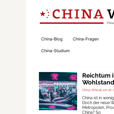
China-Blog
China-Fragen
China-Studium
Reichtum i
Wohlstand 
China-Wiki.de
18. 
China ist in wen
Doch der neue Wo
Metropolen, Prov
China? So