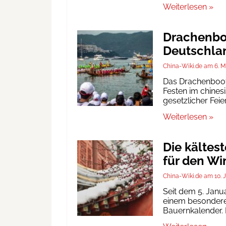
Weiterlesen »
Drachenboo
Deutschlan
China-Wiki.de
6. M
Das Drachenbootf
Festen im chinesi
gesetzlicher Fei
Weiterlesen »
Die kältes
für den Wi
China-Wiki.de
10. 
Seit dem 5. Janu
einem besonderen
Bauernkalender. D