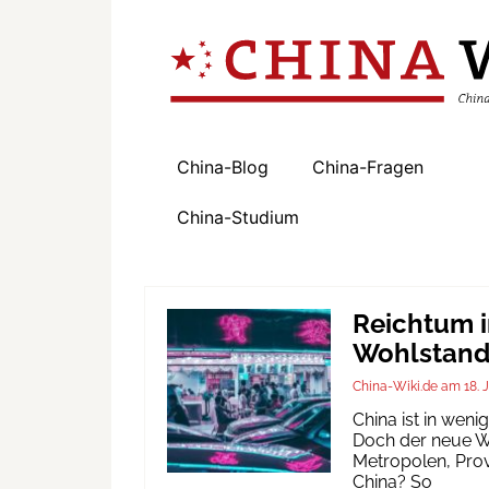
China-Blog
China-Fragen
China-Studium
Reichtum i
Wohlstand 
China-Wiki.de
18. 
China ist in wen
Doch der neue Wo
Metropolen, Prov
China? So