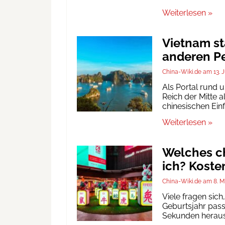
Weiterlesen »
Vietnam st
anderen Pe
China-Wiki.de
13. 
Als Portal rund 
Reich der Mitte a
chinesischen Ein
Weiterlesen »
Welches ch
ich? Koste
China-Wiki.de
8. M
Viele fragen sic
Geburtsjahr passt
Sekunden heraus