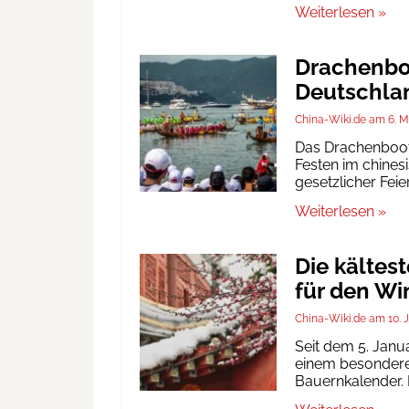
Weiterlesen »
Drachenboo
Deutschlan
China-Wiki.de
6. M
Das Drachenbootf
Festen im chinesi
gesetzlicher Fei
Weiterlesen »
Die kältes
für den Wi
China-Wiki.de
10. 
Seit dem 5. Janu
einem besonderen
Bauernkalender. D