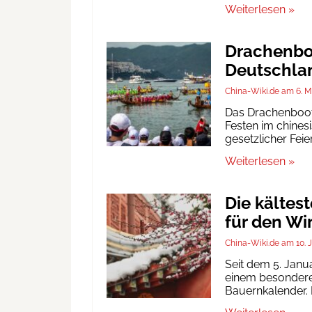
Weiterlesen »
Drachenboo
Deutschlan
China-Wiki.de
6. M
Das Drachenbootf
Festen im chinesi
gesetzlicher Fei
Weiterlesen »
Die kältes
für den Wi
China-Wiki.de
10. 
Seit dem 5. Janu
einem besonderen
Bauernkalender. D