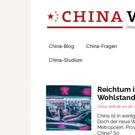
China-Blog
China-Fragen
China-Studium
Reichtum i
Wohlstand 
China-Wiki.de
18. 
China ist in wen
Doch der neue Wo
Metropolen, Prov
China? So