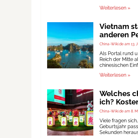
Weiterlesen »
Vietnam st
anderen Pe
China-Wiki.de
13. 
Als Portal rund 
Reich der Mitte a
chinesischen Ein
Weiterlesen »
Welches ch
ich? Koste
China-Wiki.de
8. M
Viele fragen sic
Geburtsjahr passt
Sekunden heraus