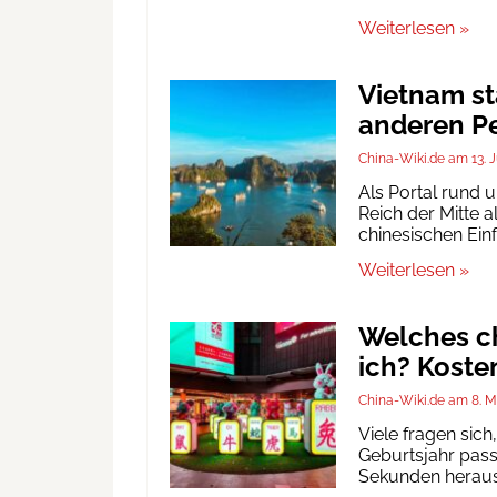
Weiterlesen »
Vietnam st
anderen Pe
China-Wiki.de
13. 
Als Portal rund 
Reich der Mitte a
chinesischen Ein
Weiterlesen »
Welches ch
ich? Koste
China-Wiki.de
8. M
Viele fragen sic
Geburtsjahr passt
Sekunden heraus