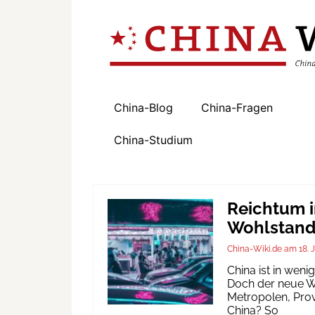
China-Blog
China-Fragen
China-Studium
Reichtum i
Wohlstand 
China-Wiki.de
18. 
China ist in wen
Doch der neue Wo
Metropolen, Prov
China? So