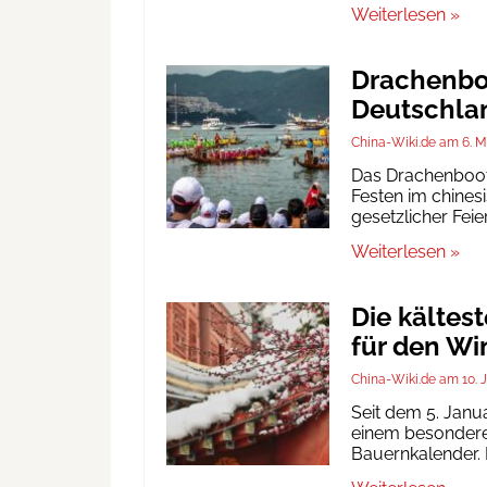
Weiterlesen »
Drachenboo
Deutschlan
China-Wiki.de
6. M
Das Drachenbootf
Festen im chinesi
gesetzlicher Fei
Weiterlesen »
Die kältes
für den Wi
China-Wiki.de
10. 
Seit dem 5. Janu
einem besonderen
Bauernkalender. D