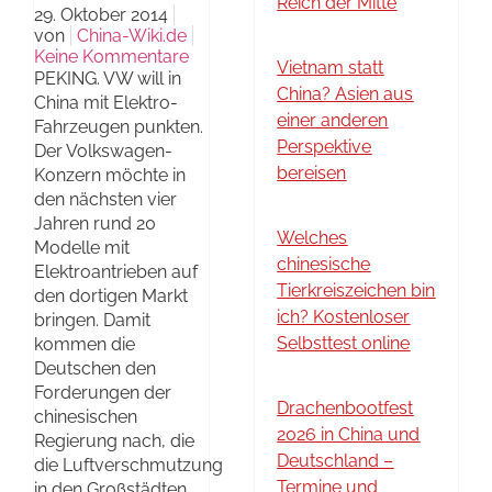
Reich der Mitte
29. Oktober 2014
von
China-Wiki.de
Keine Kommentare
Vietnam statt
PEKING. VW will in
China? Asien aus
China mit Elektro-
einer anderen
Fahrzeugen punkten.
Perspektive
Der Volkswagen-
bereisen
Konzern möchte in
den nächsten vier
Jahren rund 20
Welches
Modelle mit
chinesische
Elektroantrieben auf
Tierkreiszeichen bin
den dortigen Markt
ich? Kostenloser
bringen. Damit
Selbsttest online
kommen die
Deutschen den
Forderungen der
Drachenbootfest
chinesischen
2026 in China und
Regierung nach, die
Deutschland –
die Luftverschmutzung
Termine und
in den Großstädten