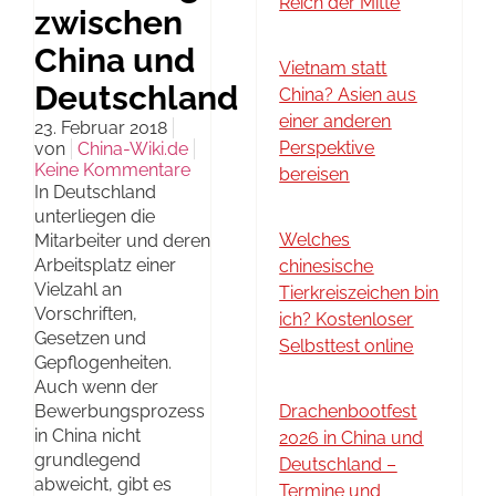
Reich der Mitte
zwischen
China und
Vietnam statt
Deutschland
China? Asien aus
einer anderen
23. Februar 2018
Perspektive
von
China-Wiki.de
Keine Kommentare
bereisen
In Deutschland
unterliegen die
Welches
Mitarbeiter und deren
Arbeitsplatz einer
chinesische
Vielzahl an
Tierkreiszeichen bin
Vorschriften,
ich? Kostenloser
Gesetzen und
Selbsttest online
Gepflogenheiten.
Auch wenn der
Bewerbungsprozess
Drachenbootfest
in China nicht
2026 in China und
grundlegend
Deutschland –
abweicht, gibt es
Termine und