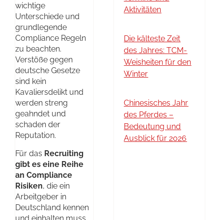
wichtige
Aktivitäten
Unterschiede und
grundlegende
Compliance Regeln
Die kälteste Zeit
zu beachten.
des Jahres: TCM-
Verstöße gegen
Weisheiten für den
deutsche Gesetze
Winter
sind kein
Kavaliersdelikt und
werden streng
Chinesisches Jahr
geahndet und
des Pferdes –
schaden der
Bedeutung und
Reputation.
Ausblick für 2026
Für das
Recruiting
gibt es eine Reihe
an Compliance
Risiken
, die ein
Arbeitgeber in
Deutschland kennen
und einhalten muss,