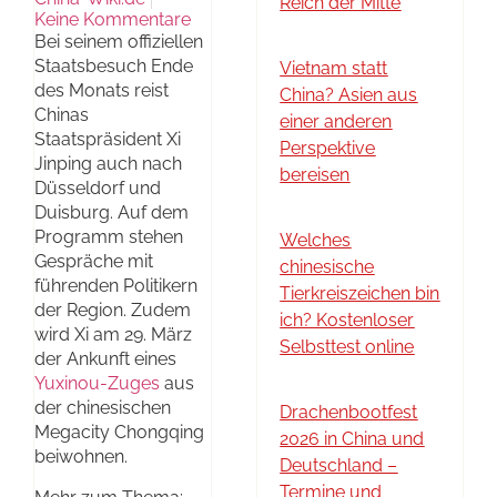
Reich der Mitte
Keine Kommentare
Bei seinem offiziellen
Staatsbesuch Ende
Vietnam statt
des Monats reist
China? Asien aus
Chinas
einer anderen
Staatspräsident Xi
Perspektive
Jinping auch nach
bereisen
Düsseldorf und
Duisburg. Auf dem
Programm stehen
Welches
Gespräche mit
chinesische
führenden Politikern
Tierkreiszeichen bin
der Region. Zudem
ich? Kostenloser
wird Xi am 29. März
Selbsttest online
der Ankunft eines
Yuxinou-Zuges
aus
der chinesischen
Drachenbootfest
Megacity Chongqing
2026 in China und
beiwohnen.
Deutschland –
Termine und