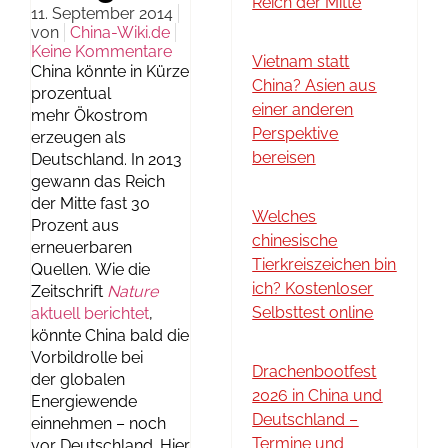
Reich der Mitte
11. September 2014
von
China-Wiki.de
Keine Kommentare
Vietnam statt
China könnte in Kürze
China? Asien aus
prozentual
einer anderen
mehr Ökostrom
Perspektive
erzeugen als
bereisen
Deutschland. In 2013
gewann das Reich
der Mitte fast 30
Welches
Prozent aus
chinesische
erneuerbaren
Tierkreiszeichen bin
Quellen. Wie die
ich? Kostenloser
Zeitschrift
Nature
Selbsttest online
aktuell berichtet
,
könnte China bald die
Vorbildrolle bei
Drachenbootfest
der globalen
2026 in China und
Energiewende
Deutschland –
einnehmen – noch
Termine und
vor Deutschland. Hier