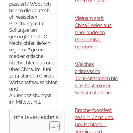
Reich der Mitte
passiert? Wodurch
haben die deutsch-
chinesischen
Vietnam statt
Beziehungen für
China? Asien aus
Schlagzeilen
einer anderen
gesorgt? Die ICC-
Perspektive
Nachrichten liefern
bereisen
regelmäßige und
medienkritische
Nachrichten aus und
Welches
über China. Im Juni
chinesische
2014 standen Chinas
Tierkreiszeichen bin
Wirtschaftsaussichten
ich? Kostenloser
und
Selbsttest online
Außenbeziehungen
im Mittelpunkt.
Drachenbootfest
Inhaltsverzeichnis
2026 in China und
Deutschland –
Termine und