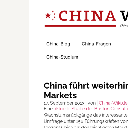
China-Blog
China-Fragen
China-Studium
China führt weiterh
Markets
17. September 2013
von
China-Wiki.de
Eine
aktuelle Studie der Boston Consul
Wachstumsrückgänge das interessantest
Umfrage unter 156 Führungskräften von
Prozent China als den wichtigsten Markt. 