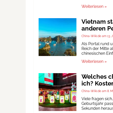
Weiterlesen »
Vietnam st
anderen Pe
China-Wiki.de
13. 
Als Portal rund 
Reich der Mitte a
chinesischen Ein
Weiterlesen »
Welches ch
ich? Koste
China-Wiki.de
8. M
Viele fragen sic
Geburtsjahr passt
Sekunden heraus