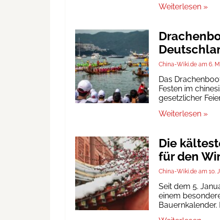
Weiterlesen »
Drachenboo
Deutschlan
China-Wiki.de
6. M
Das Drachenbootf
Festen im chinesi
gesetzlicher Fei
Weiterlesen »
Die kältes
für den Wi
China-Wiki.de
10. 
Seit dem 5. Janu
einem besonderen
Bauernkalender. D