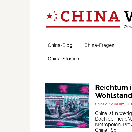
China-Blog
China-Fragen
China-Studium
Reichtum i
Wohlstand 
China-Wiki.de
18. 
China ist in wen
Doch der neue Wo
Metropolen, Prov
China? So