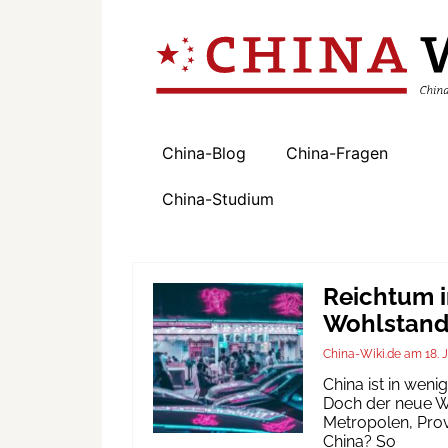
China-Blog
China-Fragen
China-Studium
Reichtum i
Wohlstand 
China-Wiki.de
18. 
China ist in wen
Doch der neue Wo
Metropolen, Prov
China? So