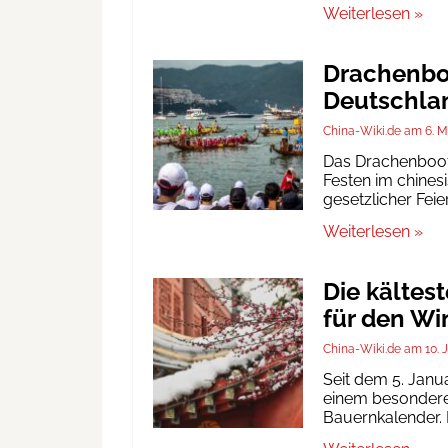
Weiterlesen »
Drachenboo
Deutschlan
China-Wiki.de
6. M
Das Drachenbootf
Festen im chinesi
gesetzlicher Fei
Weiterlesen »
Die kältes
für den Wi
China-Wiki.de
10. 
Seit dem 5. Janu
einem besonderen
Bauernkalender. D