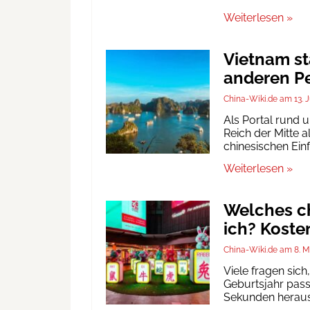
Weiterlesen »
Vietnam st
anderen Pe
China-Wiki.de
13. 
Als Portal rund 
Reich der Mitte a
chinesischen Ein
Weiterlesen »
Welches ch
ich? Koste
China-Wiki.de
8. M
Viele fragen sic
Geburtsjahr passt
Sekunden heraus