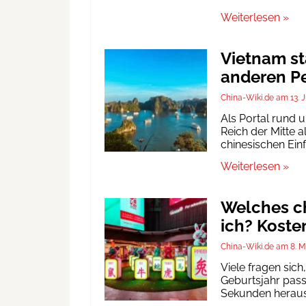
Weiterlesen »
Vietnam st
anderen Pe
China-Wiki.de
13. 
Als Portal rund 
Reich der Mitte a
chinesischen Ein
Weiterlesen »
Welches ch
ich? Koste
China-Wiki.de
8. M
Viele fragen sic
Geburtsjahr passt
Sekunden heraus