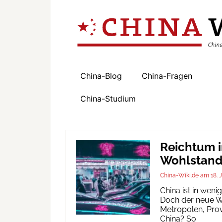
China-Blog
China-Fragen
China-Studium
Reichtum i
Wohlstand 
China-Wiki.de
18. 
China ist in wen
Doch der neue Wo
Metropolen, Prov
China? So