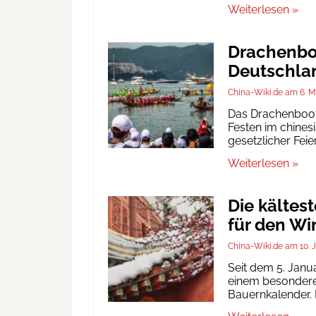
Weiterlesen »
Drachenboo
Deutschlan
China-Wiki.de
6. M
Das Drachenbootf
Festen im chinesi
gesetzlicher Fei
Weiterlesen »
Die kältes
für den Wi
China-Wiki.de
10. 
Seit dem 5. Janu
einem besonderen
Bauernkalender. D