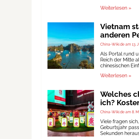
Weiterlesen »
Vietnam st
anderen Pe
China-Wiki.de
13. 
Als Portal rund 
Reich der Mitte a
chinesischen Ein
Weiterlesen »
Welches ch
ich? Koste
China-Wiki.de
8. M
Viele fragen sic
Geburtsjahr passt
Sekunden heraus