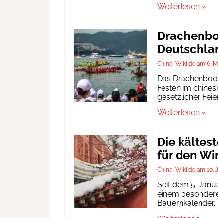
Weiterlesen »
Drachenboo
Deutschlan
China-Wiki.de
6. M
Das Drachenbootf
Festen im chinesi
gesetzlicher Fei
Weiterlesen »
Die kältes
für den Wi
China-Wiki.de
10. 
Seit dem 5. Janu
einem besonderen
Bauernkalender. D