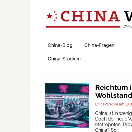
China-Blog
China-Fragen
China-Studium
Reichtum i
Wohlstand 
China-Wiki.de
18. 
China ist in wen
Doch der neue Wo
Metropolen, Prov
China? So