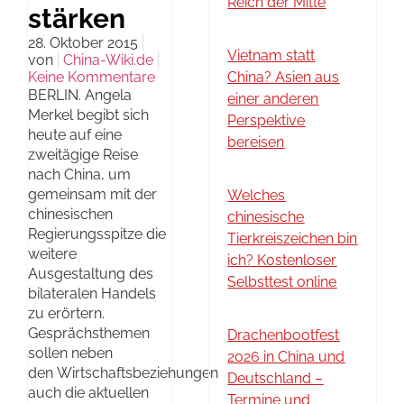
Reich der Mitte
stärken
28. Oktober 2015
Vietnam statt
von
China-Wiki.de
Keine Kommentare
China? Asien aus
BERLIN. Angela
einer anderen
Merkel begibt sich
Perspektive
heute auf eine
bereisen
zweitägige Reise
nach China, um
gemeinsam mit der
Welches
chinesischen
chinesische
Regierungsspitze die
Tierkreiszeichen bin
weitere
ich? Kostenloser
Ausgestaltung des
Selbsttest online
bilateralen Handels
zu erörtern.
Gesprächsthemen
Drachenbootfest
sollen neben
2026 in China und
den Wirtschaftsbeziehungen
Deutschland –
auch die aktuellen
Termine und