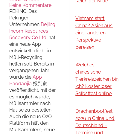
Reich der Mitte
Keine Kommentare
PEKING. Das
Pekinger
Vietnam statt
Unternehmen
Beijing
China? Asien aus
Incom Resources
einer anderen
Recovery Co Ltd.
hat
Perspektive
eine neue App
bereisen
entwickelt, die beim
Müll-Recycling
helfen soll. Bereits im
Welches
vergangenen Jahr
chinesische
wurde die
App
Tierkreiszeichen bin
Baodaojia
报到家
ich? Kostenloser
veröffentlicht, mit der
Selbsttest online
es möglich wurde,
Müllsammler nach
Hause zu bestellen.
Drachenbootfest
Auch die neue O2O-
2026 in China und
Plattform hilft den
Deutschland –
Müllsammlern, neue
Termine und