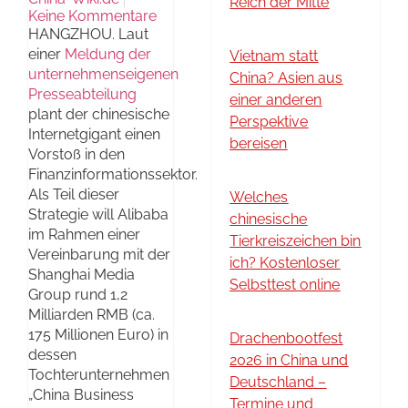
Reich der Mitte
Keine Kommentare
HANGZHOU. Laut
einer
Meldung der
Vietnam statt
unternehmenseigenen
China? Asien aus
Presseabteilung
einer anderen
plant der chinesische
Perspektive
Internetgigant einen
bereisen
Vorstoß in den
Finanzinformationssektor.
Als Teil dieser
Welches
Strategie will Alibaba
chinesische
im Rahmen einer
Tierkreiszeichen bin
Vereinbarung mit der
ich? Kostenloser
Shanghai Media
Selbsttest online
Group rund 1,2
Milliarden RMB (ca.
175 Millionen Euro) in
Drachenbootfest
dessen
2026 in China und
Tochterunternehmen
Deutschland –
„China Business
Termine und