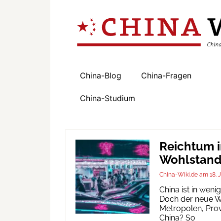
China-Blog
China-Fragen
China-Studium
Reichtum i
Wohlstand 
China-Wiki.de
18. 
China ist in wen
Doch der neue Wo
Metropolen, Prov
China? So