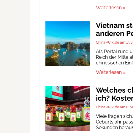
Weiterlesen »
Vietnam st
anderen Pe
China-Wiki.de
13. 
Als Portal rund 
Reich der Mitte a
chinesischen Ein
Weiterlesen »
Welches ch
ich? Koste
China-Wiki.de
8. M
Viele fragen sic
Geburtsjahr passt
Sekunden heraus