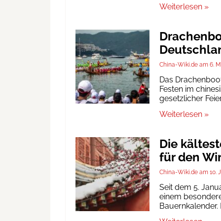
Weiterlesen »
Drachenboo
Deutschlan
China-Wiki.de
6. M
Das Drachenbootf
Festen im chinesi
gesetzlicher Fei
Weiterlesen »
Die kältes
für den Wi
China-Wiki.de
10. 
Seit dem 5. Janu
einem besonderen
Bauernkalender. D