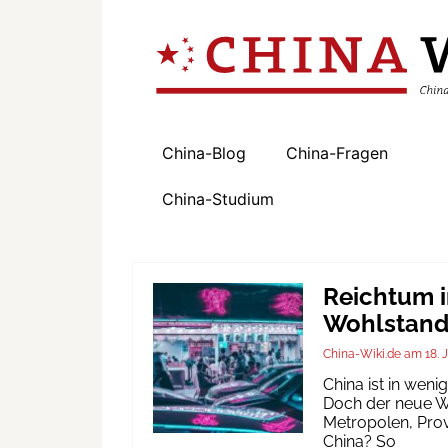
China-Blog
China-Fragen
China-Studium
Reichtum i
Wohlstand 
China-Wiki.de
18. 
China ist in wen
Doch der neue Wo
Metropolen, Prov
China? So