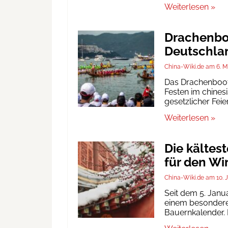
Weiterlesen »
Drachenboo
Deutschlan
China-Wiki.de
6. M
Das Drachenbootf
Festen im chinesi
gesetzlicher Fei
Weiterlesen »
Die kältes
für den Wi
China-Wiki.de
10. 
Seit dem 5. Janu
einem besonderen
Bauernkalender. D