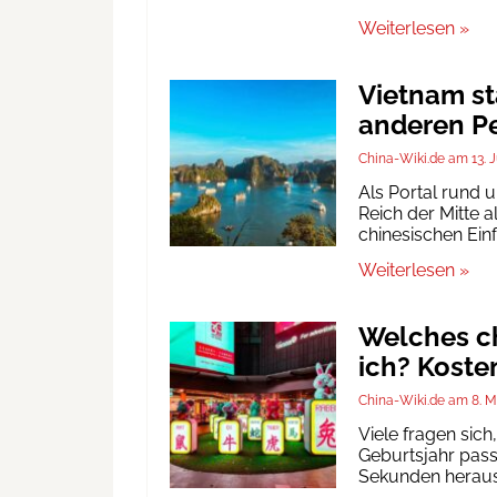
Weiterlesen »
Vietnam st
anderen Pe
China-Wiki.de
13. 
Als Portal rund 
Reich der Mitte a
chinesischen Ein
Weiterlesen »
Welches ch
ich? Koste
China-Wiki.de
8. M
Viele fragen sic
Geburtsjahr passt
Sekunden heraus