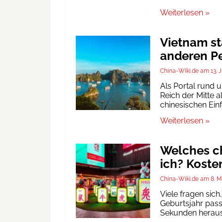
Weiterlesen »
Vietnam st
anderen Pe
China-Wiki.de
13. 
Als Portal rund 
Reich der Mitte a
chinesischen Ein
Weiterlesen »
Welches ch
ich? Koste
China-Wiki.de
8. M
Viele fragen sic
Geburtsjahr passt
Sekunden heraus