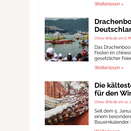
Weiterlesen »
Drachenboo
Deutschlan
China-Wiki.de
6. M
Das Drachenbootf
Festen im chinesi
gesetzlicher Fei
Weiterlesen »
Die kältes
für den Wi
China-Wiki.de
10. 
Seit dem 5. Janu
einem besonderen
Bauernkalender. D