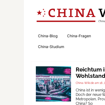
China-Blog
China-Fragen
China-Studium
Reichtum i
Wohlstand 
China-Wiki.de
18. 
China ist in wen
Doch der neue Wo
Metropolen, Prov
China? So