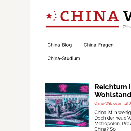
China-Blog
China-Fragen
China-Studium
Reichtum i
Wohlstand 
China-Wiki.de
18. 
China ist in wen
Doch der neue Wo
Metropolen, Prov
China? So