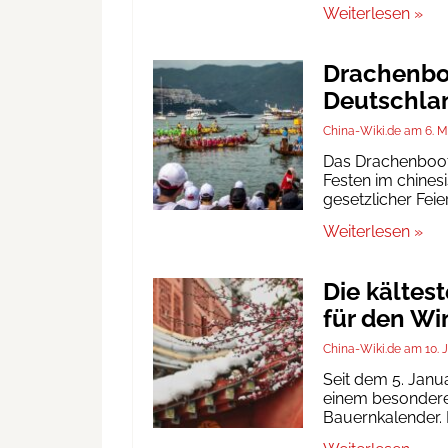
Weiterlesen »
Drachenboo
Deutschlan
China-Wiki.de
6. M
Das Drachenbootf
Festen im chinesi
gesetzlicher Fei
Weiterlesen »
Die kältes
für den Wi
China-Wiki.de
10. 
Seit dem 5. Janu
einem besonderen
Bauernkalender. D