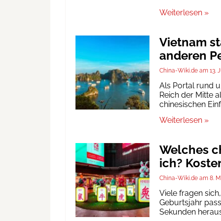
Weiterlesen »
Vietnam st
anderen Pe
China-Wiki.de
13. 
Als Portal rund 
Reich der Mitte a
chinesischen Ein
Weiterlesen »
Welches ch
ich? Koste
China-Wiki.de
8. M
Viele fragen sic
Geburtsjahr passt
Sekunden heraus