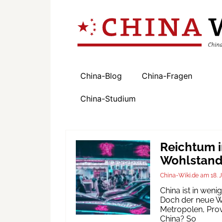
China-Blog
China-Fragen
China-Studium
Reichtum i
Wohlstand 
China-Wiki.de
18. 
China ist in wen
Doch der neue Wo
Metropolen, Prov
China? So