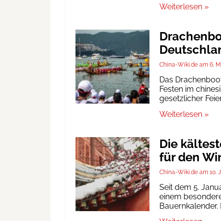
Weiterlesen »
Drachenboo
Deutschlan
China-Wiki.de
6. M
Das Drachenbootf
Festen im chinesi
gesetzlicher Fei
Weiterlesen »
Die kältes
für den Wi
China-Wiki.de
10. 
Seit dem 5. Janu
einem besonderen
Bauernkalender. D