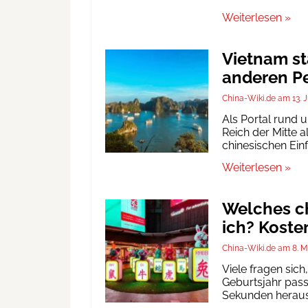
Weiterlesen »
Vietnam st
anderen Pe
China-Wiki.de
13. 
Als Portal rund 
Reich der Mitte a
chinesischen Ein
Weiterlesen »
Welches ch
ich? Koste
China-Wiki.de
8. M
Viele fragen sic
Geburtsjahr passt
Sekunden heraus