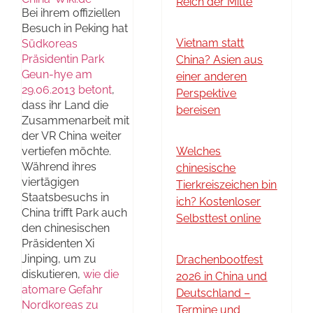
Reich der Mitte
Bei ihrem offiziellen
Besuch in Peking hat
Vietnam statt
Südkoreas
Präsidentin Park
China? Asien aus
Geun-hye am
einer anderen
29.06.2013 betont
,
Perspektive
dass ihr Land die
bereisen
Zusammenarbeit mit
der VR China weiter
vertiefen möchte.
Welches
Während ihres
chinesische
viertägigen
Tierkreiszeichen bin
Staatsbesuchs in
ich? Kostenloser
China trifft Park auch
Selbsttest online
den chinesischen
Präsidenten Xi
Jinping, um zu
Drachenbootfest
diskutieren,
wie die
2026 in China und
atomare Gefahr
Deutschland –
Nordkoreas zu
Termine und