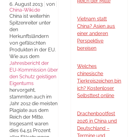
Reich der Mitte
6. August 2013
von
China-Wiki.de
China ist weiterhin
Vietnam statt
Spitzenreiter unter
China? Asien aus
den
einer anderen
Herkunftsländern
Perspektive
von gefälschten
bereisen
Produkten in der EU.
Wie aus dem
Jahresbericht der
Welches
EU-Kommission über
chinesische
den Schutz geistigen
Tierkreiszeichen bin
Eigentums
ich? Kostenloser
hervorgeht,
Selbsttest online
stammten auch im
Jahr 2012 die meisten
Plagiate aus dem
Drachenbootfest
Reich der Mitte.
2026 in China und
Insgesamt waren
Deutschland –
dies 64,51 Prozent
Termine und