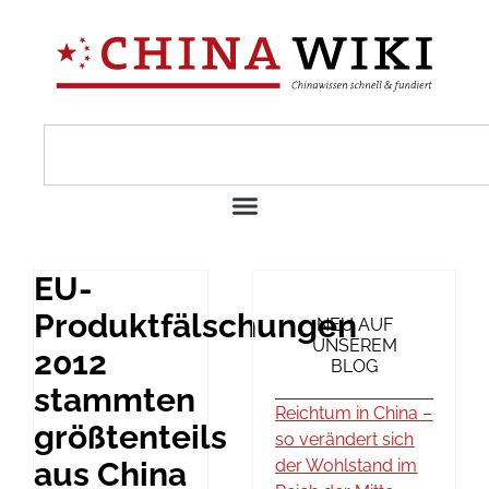
EU-
Produktfälschungen
NEU AUF
UNSEREM
2012
BLOG
stammten
Reichtum in China –
größtenteils
so verändert sich
aus China
der Wohlstand im