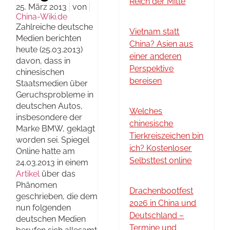
Reich der Mitte
25. März 2013
von
China-Wiki.de
Zahlreiche deutsche
Vietnam statt
Medien berichten
China? Asien aus
heute (25.03.2013)
einer anderen
davon, dass in
Perspektive
chinesischen
bereisen
Staatsmedien über
Geruchsprobleme in
deutschen Autos,
Welches
insbesondere der
chinesische
Marke BMW, geklagt
Tierkreiszeichen bin
worden sei. Spiegel
ich? Kostenloser
Online hatte am
Selbsttest online
24.03.2013 in einem
Artikel
über das
Phänomen
Drachenbootfest
geschrieben, die dem
2026 in China und
nun folgenden
Deutschland –
deutschen Medien
Termine und