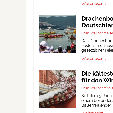
Weiterlesen »
Drachenboo
Deutschlan
China-Wiki.de
6. M
Das Drachenbootf
Festen im chinesi
gesetzlicher Fei
Weiterlesen »
Die kältes
für den Wi
China-Wiki.de
10. 
Seit dem 5. Janu
einem besonderen
Bauernkalender. D