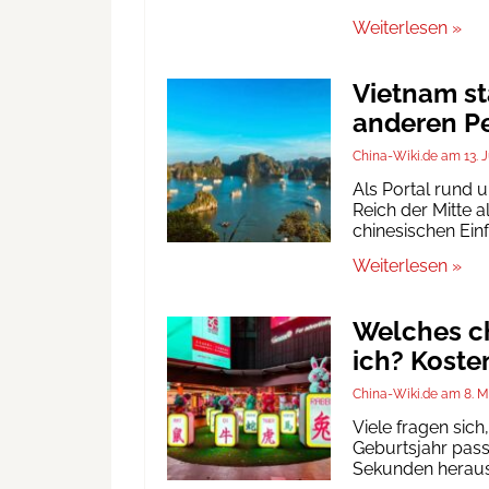
Weiterlesen »
Vietnam st
anderen Pe
China-Wiki.de
13. 
Als Portal rund 
Reich der Mitte a
chinesischen Ein
Weiterlesen »
Welches ch
ich? Koste
China-Wiki.de
8. M
Viele fragen sic
Geburtsjahr passt
Sekunden heraus