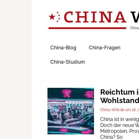
China-Blog
China-Fragen
China-Studium
Reichtum i
Wohlstand 
China-Wiki.de
18. 
China ist in wen
Doch der neue Wo
Metropolen, Prov
China? So