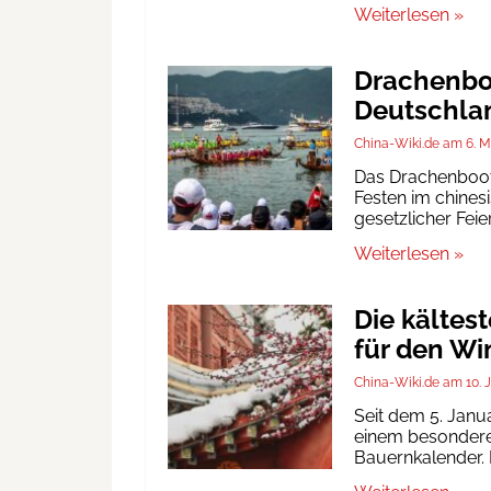
Weiterlesen »
Drachenboo
Deutschlan
China-Wiki.de
6. M
Das Drachenbootf
Festen im chinesi
gesetzlicher Fei
Weiterlesen »
Die kältes
für den Wi
China-Wiki.de
10. 
Seit dem 5. Janu
einem besonderen
Bauernkalender. D