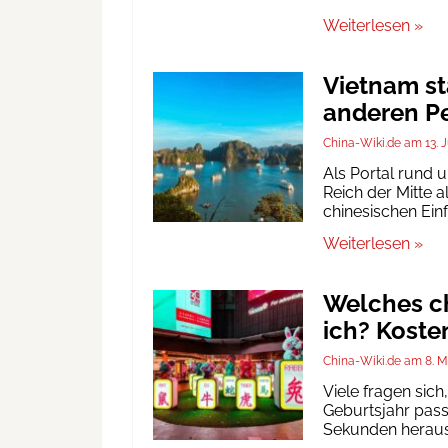
Weiterlesen »
Vietnam st
anderen Pe
China-Wiki.de
13. 
Als Portal rund 
Reich der Mitte a
chinesischen Ein
Weiterlesen »
Welches ch
ich? Koste
China-Wiki.de
8. M
Viele fragen sic
Geburtsjahr passt
Sekunden heraus