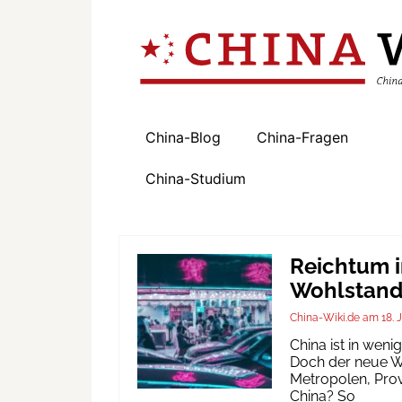
China-Blog
China-Fragen
China-Studium
Reichtum i
Wohlstand 
China-Wiki.de
18. 
China ist in wen
Doch der neue Wo
Metropolen, Prov
China? So