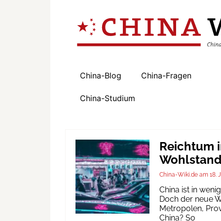
China-Blog
China-Fragen
China-Studium
Reichtum i
Wohlstand 
China-Wiki.de
18. 
China ist in wen
Doch der neue Wo
Metropolen, Prov
China? So