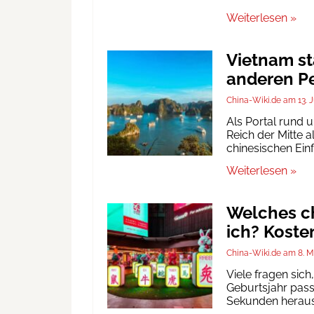
Weiterlesen »
Vietnam st
anderen Pe
China-Wiki.de
13. 
Als Portal rund 
Reich der Mitte a
chinesischen Ein
Weiterlesen »
Welches ch
ich? Koste
China-Wiki.de
8. M
Viele fragen sic
Geburtsjahr passt
Sekunden heraus