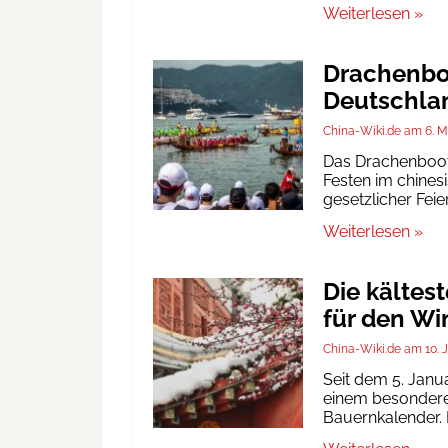
Weiterlesen »
Drachenboo
Deutschlan
China-Wiki.de
6. M
Das Drachenbootf
Festen im chinesi
gesetzlicher Fei
Weiterlesen »
Die kältes
für den Wi
China-Wiki.de
10. 
Seit dem 5. Janu
einem besonderen
Bauernkalender. D